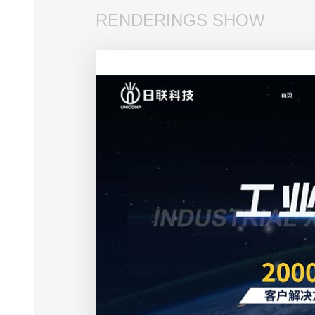
RENDERINGS SHOW