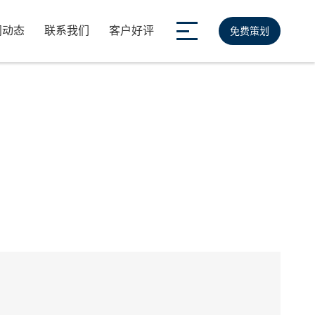
闻动态
联系我们
客户好评
免费策划